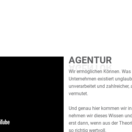
A
G
E
N
T
U
R
Wir ermöglichen Können. Was 
Unternehmen existiert unglaub
unverarbeitet und zahlreicher, al
vermutet.
Und genau hier kommen wir i
nehmen wir dieses Wissen und
erst dann, wenn aus der Theori
so richtig wertvoll.