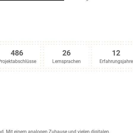
928
50
23
Projektabschlüsse
Lernsprachen
Erfahrungsjahre
d. Mit einem analogen Zuhause und vielen digitalen.