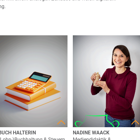
ng.
NADINE WAACK
BUCH HALTERIN
Mediendidaktik &
(Lohn-)Buchhaltung & Steuern