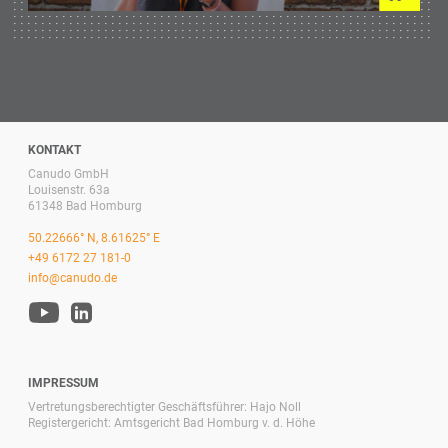
KONTAKT
Canudo GmbH
Louisenstr. 63a
61348 Bad Homburg
50.22666° N, 8.61625° E
+49 6172 27 181-0
info@canudo.de
IMPRESSUM
Vertretungsberechtigter Geschäftsführer: Hajo Noll
Registergericht: Amtsgericht Bad Homburg v. d. Höhe