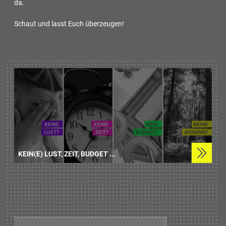
da.
Schaut und lasst Euch überzeugen!
KEIN(E) LUST, ZEIT, BUDGET ...