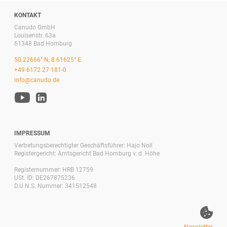
KONTAKT
Canudo GmbH
Louisenstr. 63a
61348 Bad Homburg
50.22666° N, 8.61625° E
+49 6172 27 181-0
info@canudo.de
IMPRESSUM
Vertretungsberechtigter Geschäftsführer: Hajo Noll
Registergericht: Amtsgericht Bad Homburg v. d. Höhe
Registernummer: HRB 12759
USt. ID: DE267875236
D.U.N.S. Nummer: 341512548