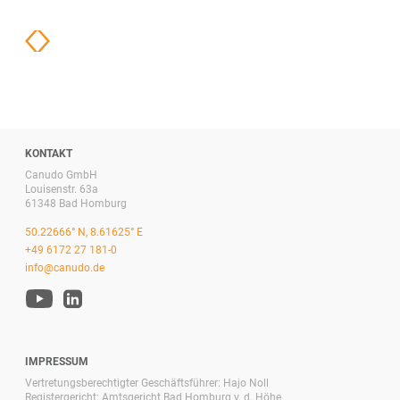
KONTAKT
Canudo GmbH
Louisenstr. 63a
61348 Bad Homburg
50.22666° N, 8.61625° E
+49 6172 27 181-0
info@canudo.de
IMPRESSUM
Vertretungsberechtigter Geschäftsführer: Hajo Noll
Registergericht: Amtsgericht Bad Homburg v. d. Höhe