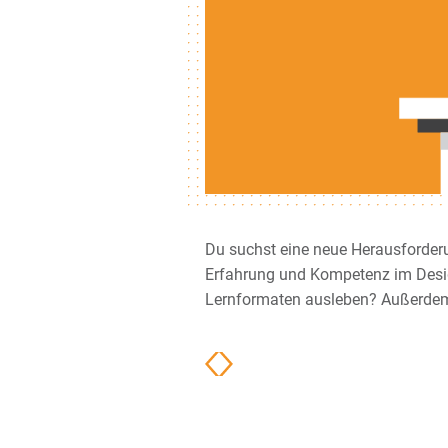
Du suchst eine neue Herausforderu
digitalen Welt keiner etwas vor? 
Erfahrung und Kompetenz im Desig
Lernformaten ausleben? Außerdem