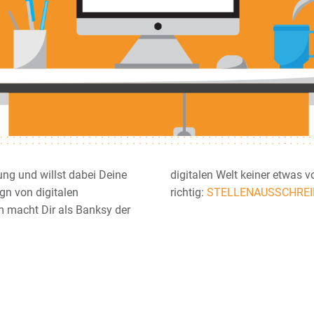
ng und willst dabei Deine
Dann bist Du bei uns genau
n von digitalen
richtig:
STELLENAUSSCHRE
 macht Dir als Banksy der